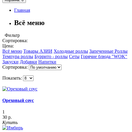
Главная
Всё меню
Фильтр
Сортировка:
Цена:
Всё меню
Товары АЗИИ
Холодные роллы
Запеченные Роллы
Темпура роллы
Буррито - роллы
Сеты
Горячие блюда "WOK"
Закуски
Добавки
Напитки
Сортировка:
Показать:
Ореховый соус
1
30 р.
Купить